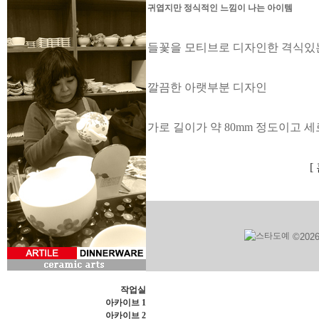
귀엽지만 정식적인 느낌이 나는 아이템
들꽃을 모티브로 디자인한 격식있
깔끔한 아랫부분 디자인
가로 길이가 약 80mm 정도이고 세로
[
©202
작업실
아카이브 1
아카이브
2