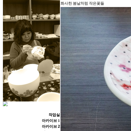
화사한 봄날처럼 작은꽃들
작업실
아카이브 1
아카이브
2