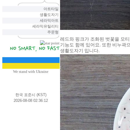
아트타일
생활도자기
세라믹아트
세라믹유틸리티
주문형
레드와 핑크가 조화된 벗꽃을 모티
기능도 함께 있어요. 또한 비누곽
생활도자기 입니다.
We stand with Ukraine
한국 표준시 (KST)
2026-08-08 02:36:12